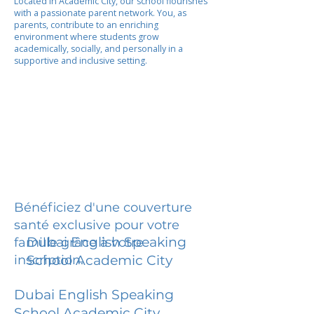
Located in Academic City, our school flourishes
with a passionate parent network. You, as
parents, contribute to an enriching
environment where students grow
academically, socially, and personally in a
supportive and inclusive setting.
Bénéficiez d'une couverture
santé exclusive pour votre
Dubai English Speaking
famille grâce à votre
inscription.
School Academic City
Dubai English Speaking
School Academic City