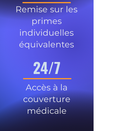
Remise sur les
primes
individuelles
équivalentes
24/7
Accès à la
couverture
médicale