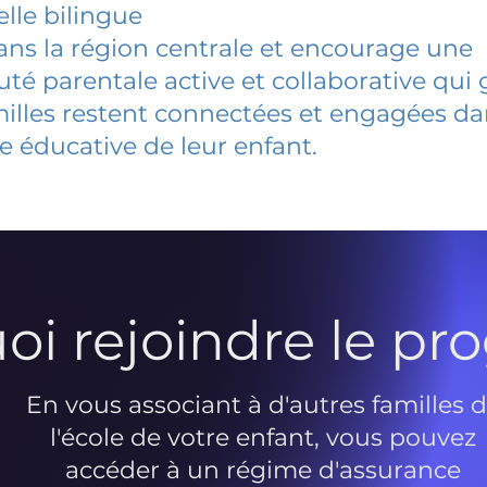
elle bilingue
dans la région centrale et encourage une
 parentale active et collaborative qui 
milles restent connectées et engagées d
e éducative de leur enfant.
oi rejoindre le p
En vous associant à d'autres familles 
l'école de votre enfant, vous pouvez
accéder à un régime d'assurance