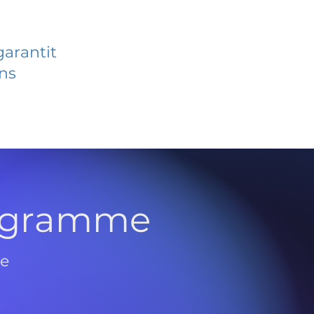
garantit
ans
rogramme
de