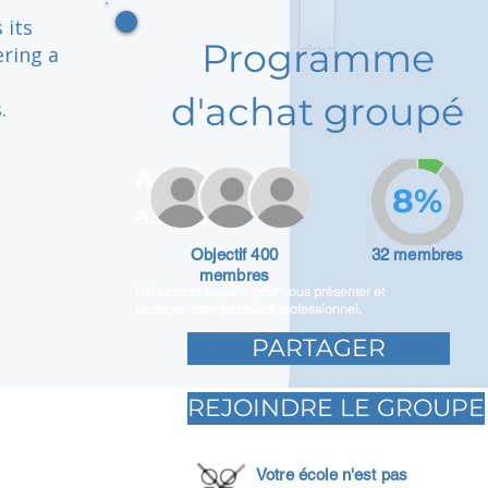
 its
Programme
ering a
d'achat groupé
.
Adam Caar
8%
Promoteur
Objectif 400
32 membres
membres
Utilisez cet espace pour vous présenter et
partager votre parcours professionnel.
PARTAGER
REJOINDRE LE GROUPE
Votre école n'est pas