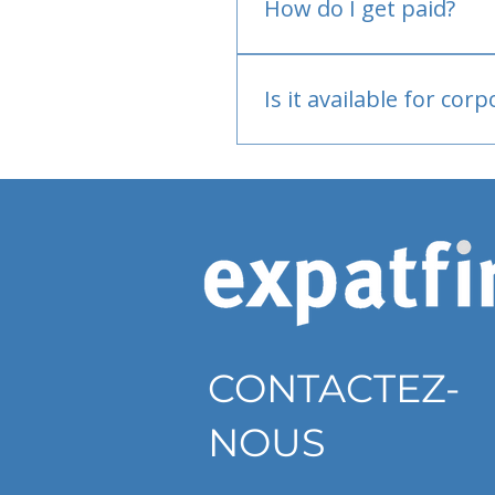
How do I get paid?
Bank or PayPal, once appr
Is it available for cor
Currently individual only
CONTACTEZ-
NOUS