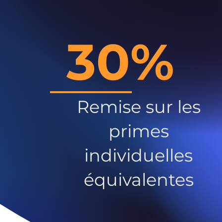
30%
Remise sur les
primes
individuelles
équivalentes