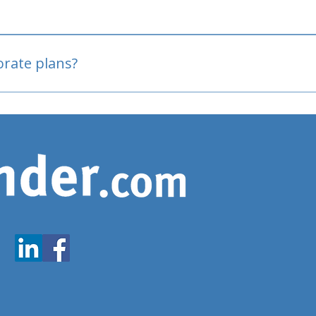
oved
porate plans?