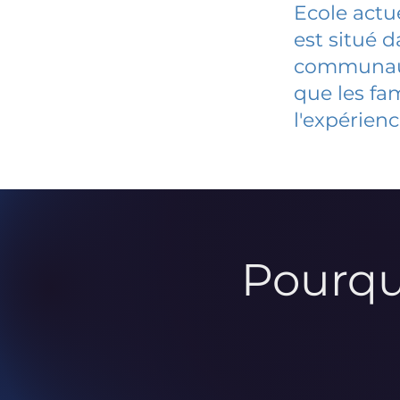
Ecole actu
est situé 
communauté
que les fa
l'expérienc
Pourqu