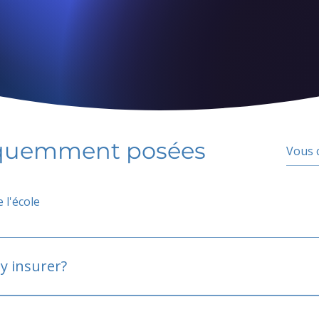
équemment posées
 l'école
y insurer?