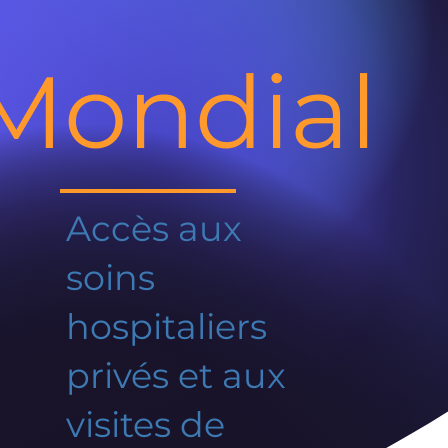
Mondial
Accès aux
soins
hospitaliers
privés et aux
visites de