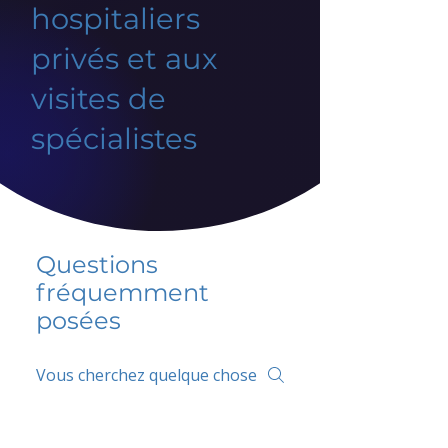
hospitaliers
privés et aux
visites de
spécialistes
Questions
fréquemment
posées
5 percent FAQ
FAQ de l'école