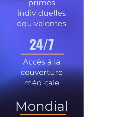
primes
individuelles
équivalentes
24/7
Accès à la
couverture
médicale
Mondial