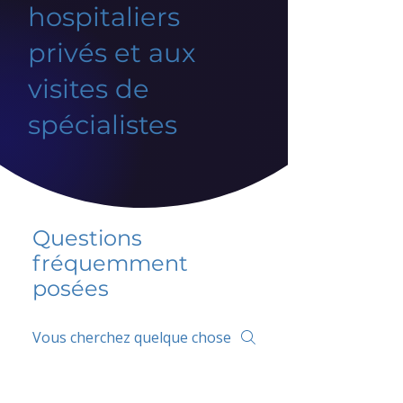
hospitaliers
privés et aux
visites de
spécialistes
Questions
fréquemment
posées
5 percent FAQ
FAQ de l'école