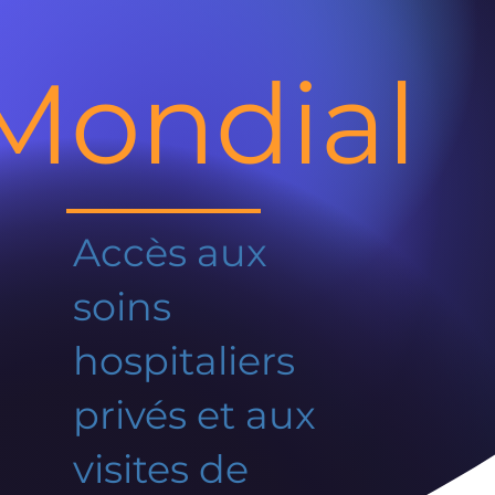
Mondial
Accès aux
soins
hospitaliers
privés et aux
visites de