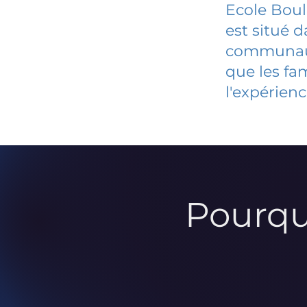
Ecole Boul
est situé 
communauté
que les fa
l'expérienc
Pourqu