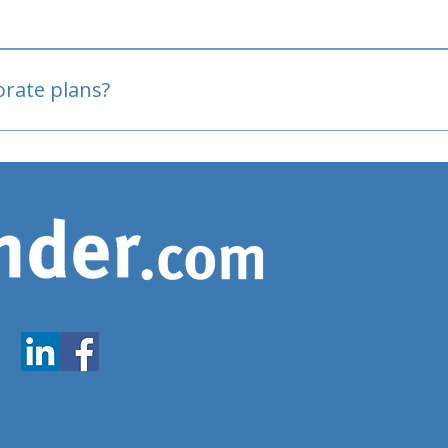
oved
porate plans?