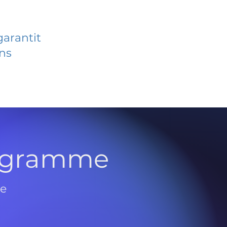
garantit
ans
rogramme
de