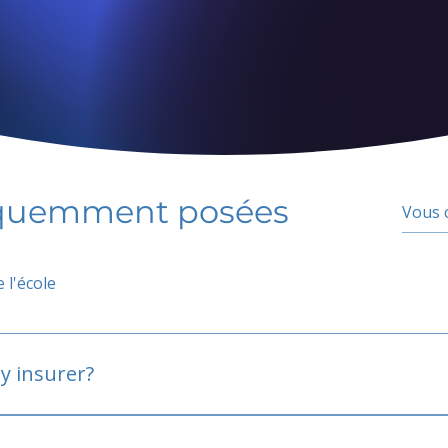
équemment posées
 l'école
y insurer?