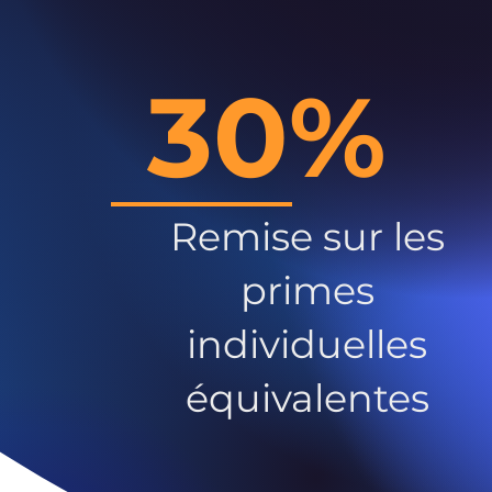
30%
Remise sur les
primes
individuelles
équivalentes