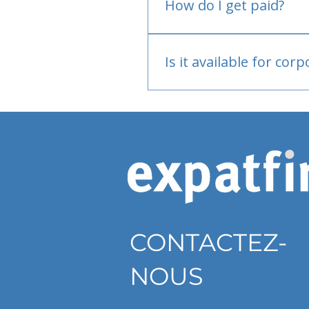
How do I get paid?
Bank or PayPal, once appr
Is it available for cor
Currently individual only
CONTACTEZ-
NOUS