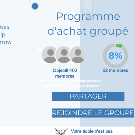
Programme
ives
d'achat groupé
lp
 grow
Adam Caar
8%
Promoteur
Objectif 400
32 membres
membres
Utilisez cet espace pour vous présenter et
partager votre parcours professionnel.
PARTAGER
REJOINDRE LE GROUPE
Votre école n'est pas