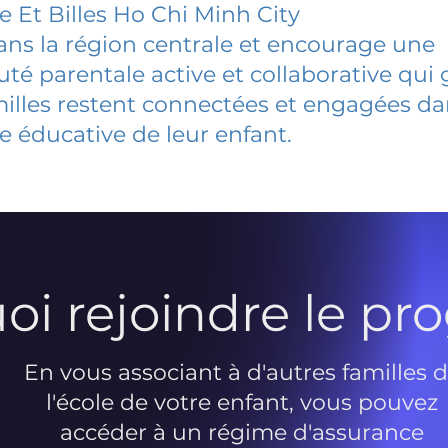
e Et Billes Ho Chi Minh City
dans la région centrale et encourage une
 parentale active et collaborative qui 
milles restent connectées et engagées d
e éducative de leur enfant.
oi rejoindre le p
En vous associant à d'autres familles 
l'école de votre enfant, vous pouvez
accéder à un régime d'assurance