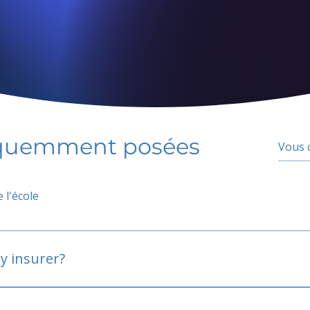
équemment posées
 l'école
y insurer?