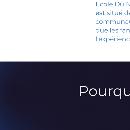
Ecole Du N
est situé 
communauté
que les fa
l'expérienc
Pourqu