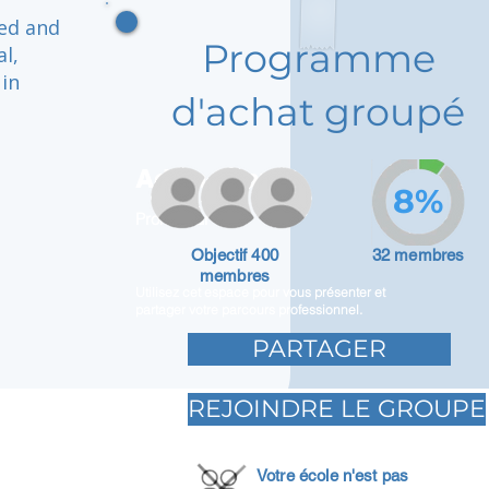
ged and
Programme
l,
 in
d'achat groupé
Adam Caar
8%
Promoteur
Objectif 400
32 membres
membres
Utilisez cet espace pour vous présenter et
partager votre parcours professionnel.
PARTAGER
REJOINDRE LE GROUPE
Votre école n'est pas