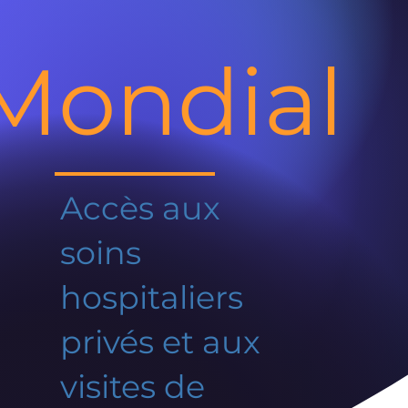
Mondial
Accès aux
soins
hospitaliers
privés et aux
visites de