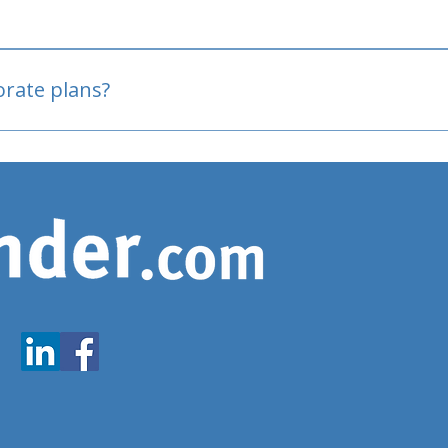
oved
porate plans?