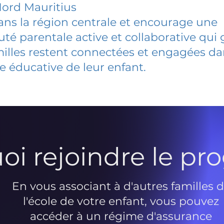
ord Mauritius
dans la région centrale et encourage une
 parentale active et collaborative qui 
milles restent connectées et engagées d
e éducative de leur enfant.
oi rejoindre le p
En vous associant à d'autres familles 
l'école de votre enfant, vous pouvez
accéder à un régime d'assurance