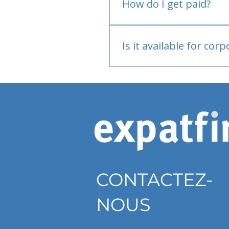
How do I get paid?
Bank or PayPal, once appr
Is it available for cor
Currently individual only
CONTACTEZ-
NOUS