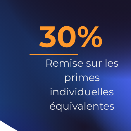
30%
Remise sur les
primes
individuelles
équivalentes