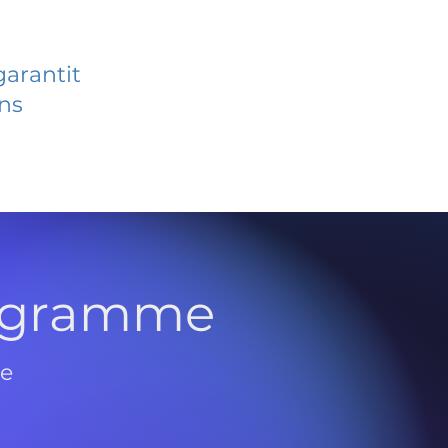
garantit
ans
rogramme
de