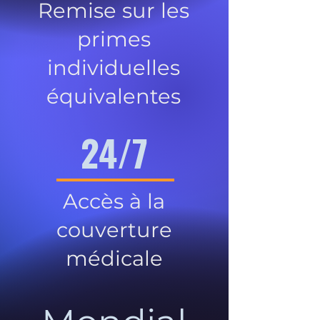
Remise sur les
primes
individuelles
équivalentes
24/7
Accès à la
couverture
médicale