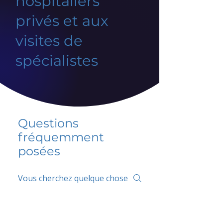
hospitaliers
privés et aux
visites de
spécialistes
Questions
fréquemment
posées
5 percent FAQ
FAQ de l'école