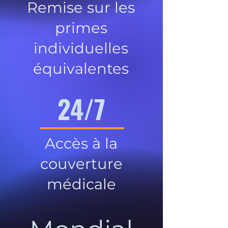
Remise sur les
primes
individuelles
équivalentes
24/7
Accès à la
couverture
médicale