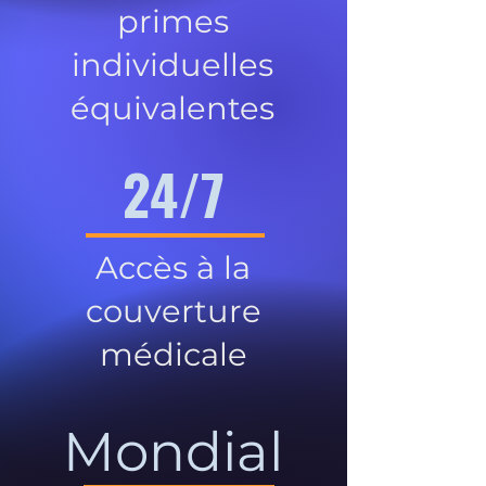
primes
individuelles
équivalentes
24/7
Accès à la
couverture
médicale
Mondial