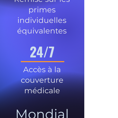
primes
individuelles
équivalentes
24/7
Accès à la
couverture
médicale
Mondial