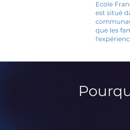
Ecole Fran
est situé 
communauté
que les fa
l'expérienc
Pourqu