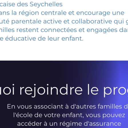
caise des Seychelles
dans la région centrale et encourage une
 parentale active et collaborative qui 
milles restent connectées et engagées d
e éducative de leur enfant.
oi rejoindre le p
En vous associant à d'autres familles 
l'école de votre enfant, vous pouvez
accéder à un régime d'assurance