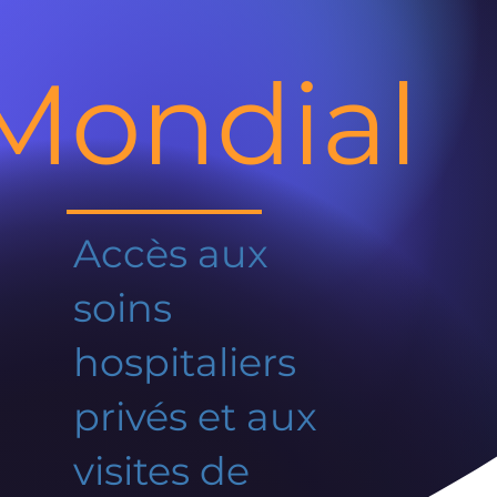
Mondial
Accès aux
soins
hospitaliers
privés et aux
visites de