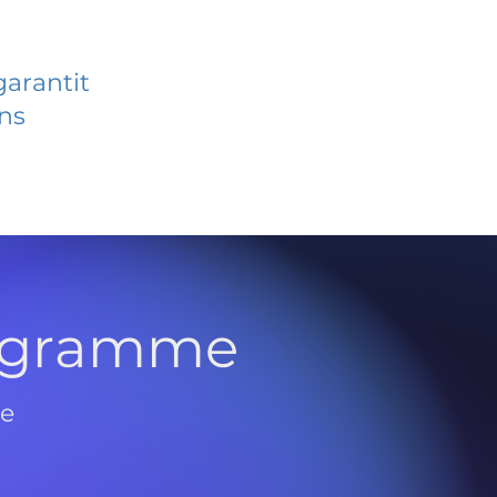
garantit
ans
rogramme
de