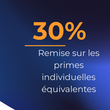
30%
Remise sur les
primes
individuelles
équivalentes