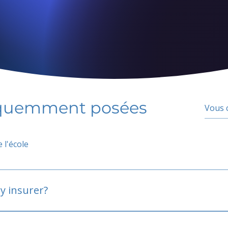
équemment posées
 l'école
y insurer?