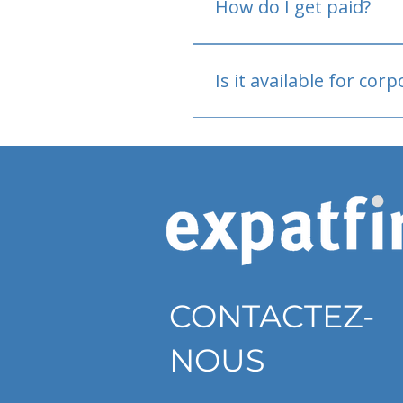
How do I get paid?
Bank or PayPal, once appr
Is it available for cor
Currently individual only
CONTACTEZ-
NOUS