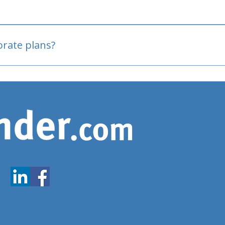
oved
porate plans?