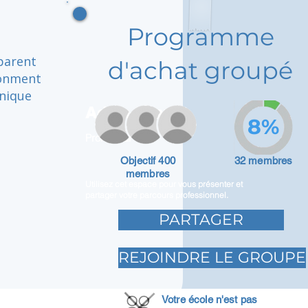
Programme
 parent
d'achat groupé
ronment
unique
Adam Caar
8%
Promoteur
Objectif 400
32 membres
membres
Utilisez cet espace pour vous présenter et
partager votre parcours professionnel.
PARTAGER
REJOINDRE LE GROUPE
Votre école n'est pas