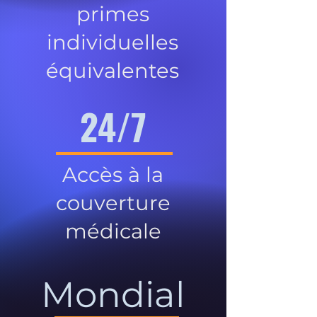
primes
individuelles
équivalentes
24/7
Accès à la
couverture
médicale
Mondial