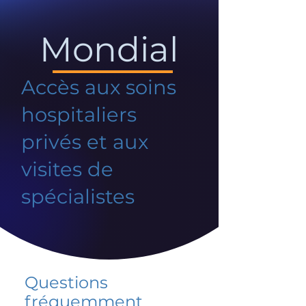
Mondial
Accès aux soins
hospitaliers
privés et aux
visites de
spécialistes
Questions
fréquemment