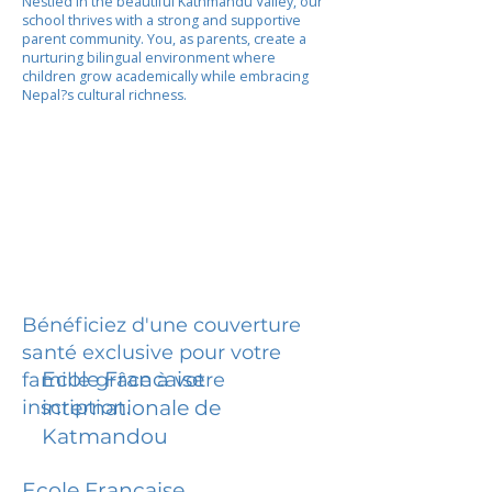
Nestled in the beautiful Kathmandu Valley, our
school thrives with a strong and supportive
parent community. You, as parents, create a
nurturing bilingual environment where
children grow academically while embracing
Nepal?s cultural richness.
Bénéficiez d'une couverture
santé exclusive pour votre
Ecole Francaise
famille grâce à votre
inscription.
internationale de
Katmandou
Ecole Francaise