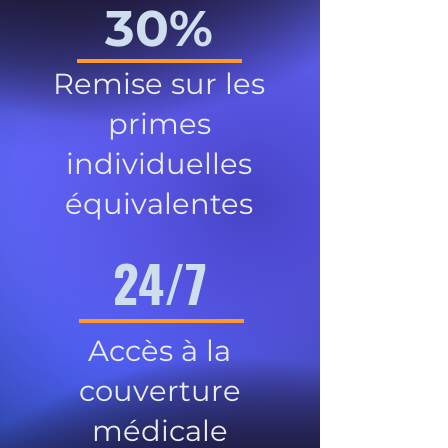
30%
Remise sur les
primes
individuelles
équivalentes
24/7
Accès à la
couverture
médicale