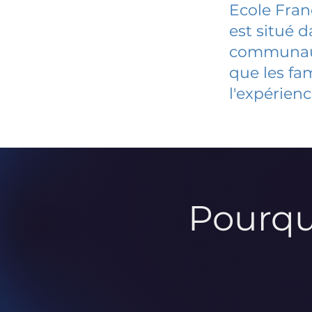
Ecole Fran
est situé 
communauté
que les fa
l'expérienc
Pourqu