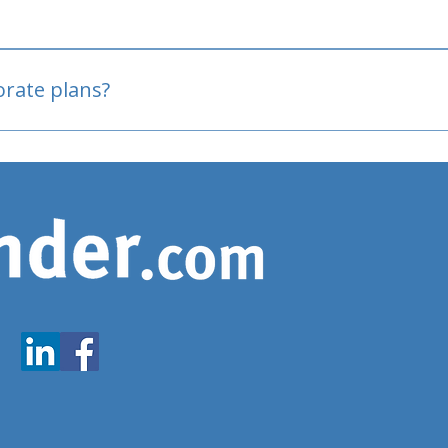
oved
porate plans?