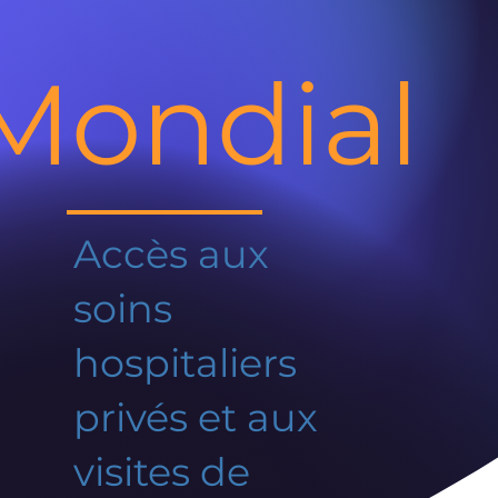
Mondial
Accès aux
soins
hospitaliers
privés et aux
visites de