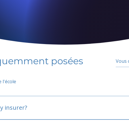
équemment posées
 l'école
y insurer?