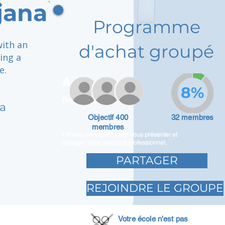
jana
Programme
with an
d'achat groupé
ing a
e.
Adam Caar
8%
Promoteur
na
Objectif 400
32 membres
membres
Utilisez cet espace pour vous présenter et
partager votre parcours professionnel.
PARTAGER
REJOINDRE LE GROUPE
Votre école n'est pas