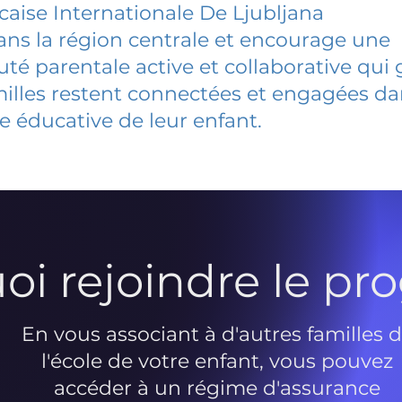
caise Internationale De Ljubljana
dans la région centrale et encourage une
 parentale active et collaborative qui 
milles restent connectées et engagées d
e éducative de leur enfant.
oi rejoindre le p
En vous associant à d'autres familles 
l'école de votre enfant, vous pouvez
accéder à un régime d'assurance