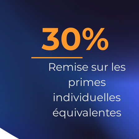
30%
Remise sur les
primes
individuelles
équivalentes