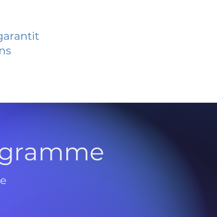
garantit
ans
rogramme
de