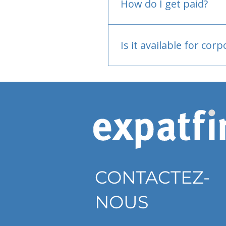
How do I get paid?
Bank or PayPal, once appr
Is it available for cor
Currently individual only
CONTACTEZ-
NOUS