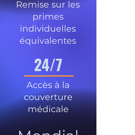
Remise sur les
primes
individuelles
équivalentes
24/7
Accès à la
couverture
médicale