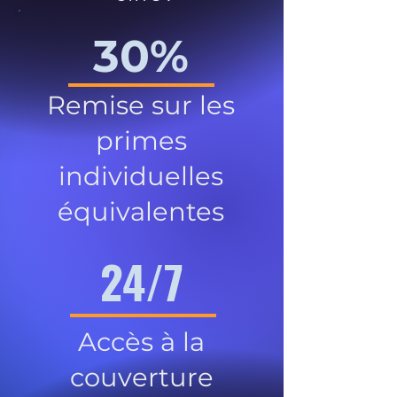
30%
Remise sur les
primes
individuelles
équivalentes
24/7
Accès à la
couverture