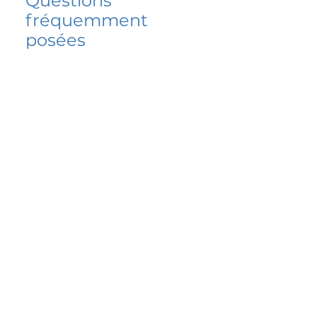
Questions
fréquemment
posées
5 percent FAQ
FAQ de l'école
Do I have to change
my insurer?
No.
How do I get paid?
Bank or PayPal, once approved
Is it available for