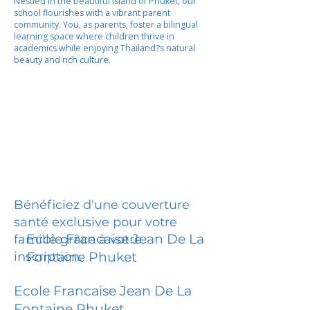
Nestled in the beautiful island of Phuket, our
school flourishes with a vibrant parent
community. You, as parents, foster a bilingual
learning space where children thrive in
academics while enjoying Thailand?s natural
beauty and rich culture.
Bénéficiez d'une couverture
santé exclusive pour votre
Ecole Francaise Jean De La
famille grâce à votre
inscription.
Fontaine Phuket
Ecole Francaise Jean De La
Fontaine Phuket