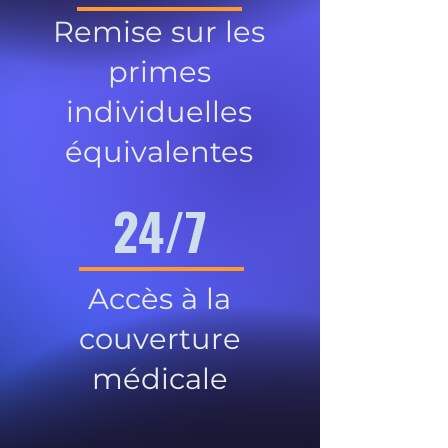
Remise sur les
primes
individuelles
équivalentes
24/7
Accès à la
couverture
médicale