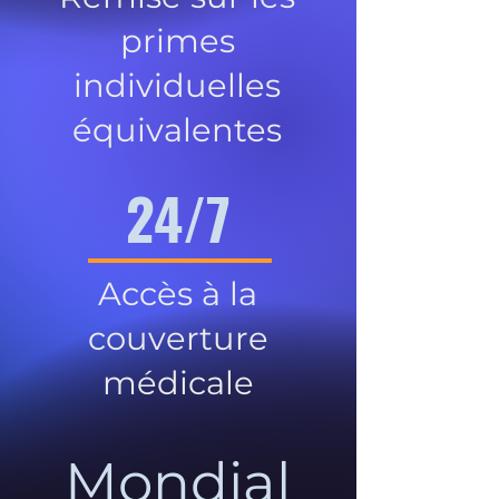
primes
individuelles
équivalentes
24/7
Accès à la
couverture
médicale
Mondial