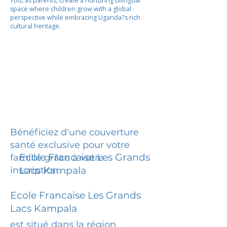
You, as parents, create a nurturing bilingual
space where children grow with a global
perspective while embracing Uganda?s rich
cultural heritage.
Bénéficiez d'une couverture
santé exclusive pour votre
Ecole Francaise Les Grands
famille grâce à votre
inscription.
Lacs Kampala
Ecole Francaise Les Grands
Lacs Kampala
est situé dans la région