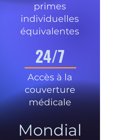
primes
individuelles
équivalentes
24/7
Accès à la
couverture
médicale
Mondial