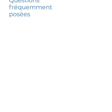
Questions
fréquemment
posées
5 percent FAQ
FAQ de l'école
Do I have to change
my insurer?
No.
How do I get paid?
Bank or PayPal, once approved
Is it available for