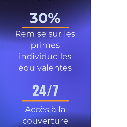
30%
Remise sur les
primes
individuelles
équivalentes
24/7
Accès à la
couverture