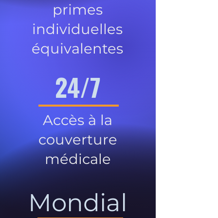
primes
individuelles
équivalentes
24/7
Accès à la
couverture
médicale
Mondial