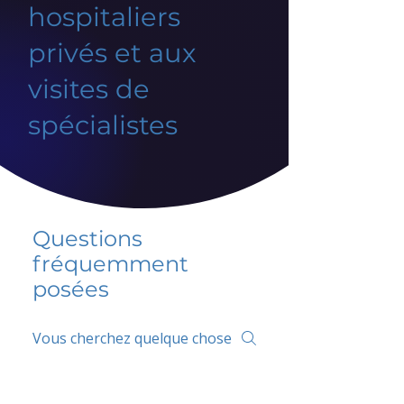
hospitaliers
privés et aux
visites de
spécialistes
Questions
fréquemment
posées
5 percent FAQ
FAQ de l'école