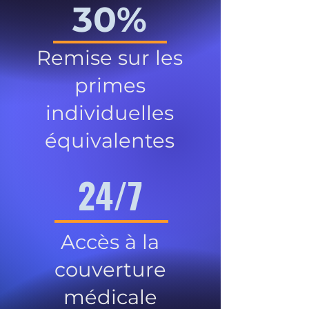
30%
Remise sur les
primes
individuelles
équivalentes
24/7
Accès à la
couverture
médicale