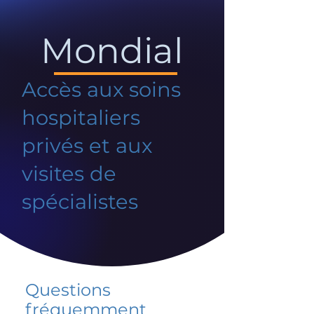
Mondial
Accès aux soins
hospitaliers
privés et aux
visites de
spécialistes
Questions
fréquemment