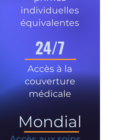
individuelles
équivalentes
24/7
Accès à la
couverture
médicale
Mondial
Accès aux soins