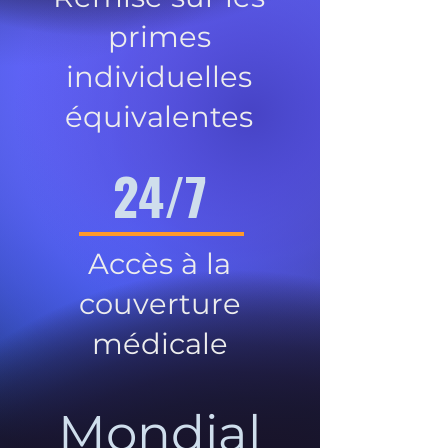
primes
individuelles
équivalentes
24/7
Accès à la
couverture
médicale
Mondial