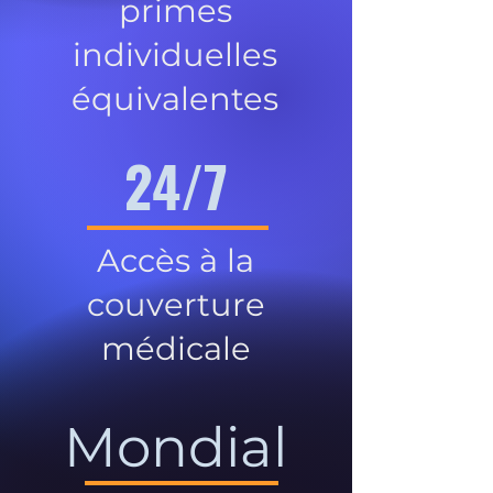
primes
individuelles
équivalentes
24/7
Accès à la
couverture
médicale
Mondial