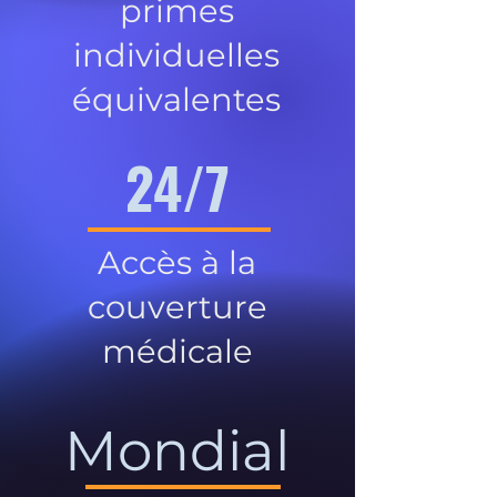
primes
individuelles
équivalentes
24/7
Accès à la
couverture
médicale
Mondial