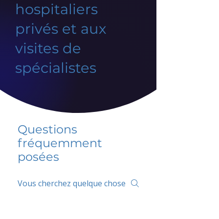
hospitaliers
privés et aux
visites de
spécialistes
Questions
fréquemment
posées
5 percent FAQ
FAQ de l'école