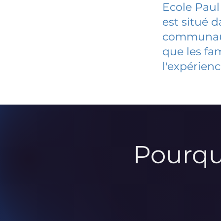
Ecole Paul
est situé 
communauté
que les fa
l'expérienc
Pourqu