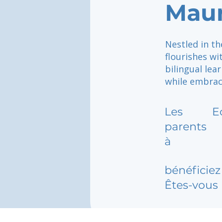
Maur
Nestled in th
flourishes wi
bilingual le
while embraci
Les
E
parents
à
bénéficiez 
Êtes-vous 