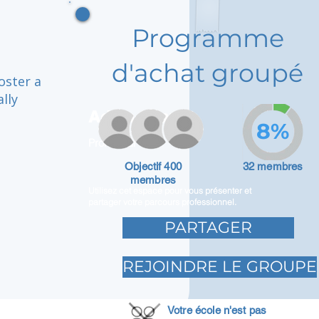
Programme
d'achat groupé
oster a
lly
Adam Caar
8%
Promoteur
Objectif 400
32 membres
membres
Utilisez cet espace pour vous présenter et
partager votre parcours professionnel.
PARTAGER
REJOINDRE LE GROUPE
Votre école n'est pas