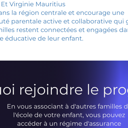
 Et Virginie Mauritius
dans la région centrale et encourage une
 parentale active et collaborative qui 
milles restent connectées et engagées d
e éducative de leur enfant.
oi rejoindre le p
En vous associant à d'autres familles 
l'école de votre enfant, vous pouvez
accéder à un régime d'assurance