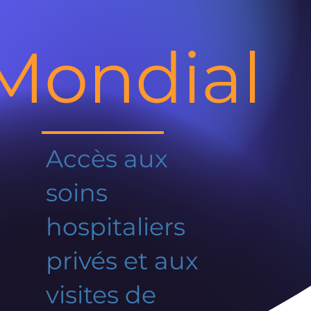
Mondial
Accès aux
soins
hospitaliers
privés et aux
visites de