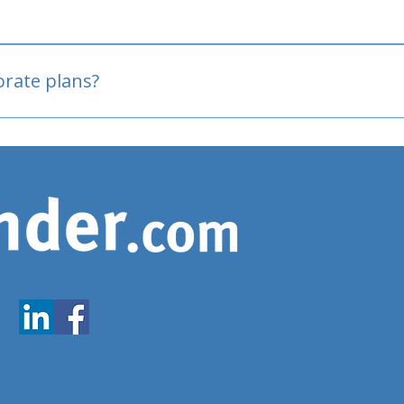
oved
porate plans?