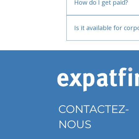
How do I get paid?
Bank or PayPal, once appr
Is it available for cor
Currently individual only
CONTACTEZ-
NOUS