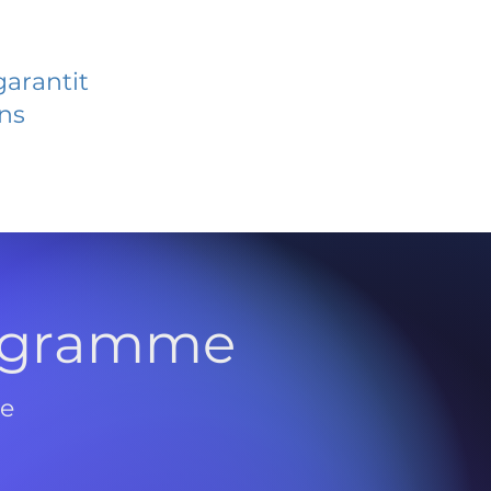
garantit
ans
rogramme
de