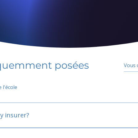
équemment posées
 l'école
y insurer?