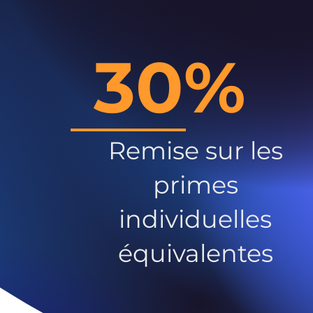
30%
Remise sur les
primes
individuelles
équivalentes