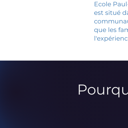
Ecole Paul
est situé 
communauté
que les fa
l'expérienc
Pourqu