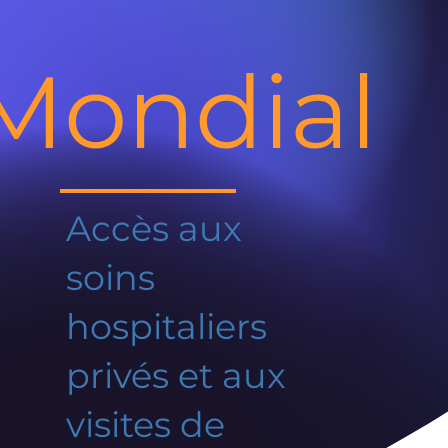
Mondial
Accès aux
soins
hospitaliers
privés et aux
visites de