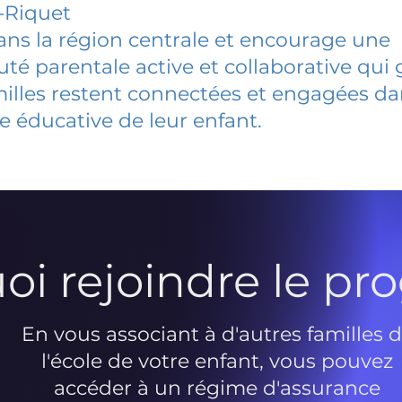
-Riquet
dans la région centrale et encourage une
 parentale active et collaborative qui 
milles restent connectées et engagées d
e éducative de leur enfant.
oi rejoindre le p
En vous associant à d'autres familles 
l'école de votre enfant, vous pouvez
accéder à un régime d'assurance