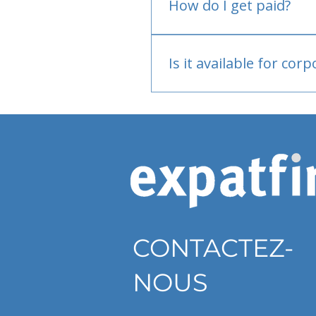
How do I get paid?
Bank or PayPal, once appr
Is it available for cor
Currently individual only
CONTACTEZ-
NOUS