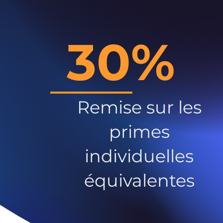
30%
Remise sur les
primes
individuelles
équivalentes