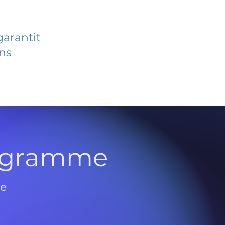
garantit
ans
rogramme
de