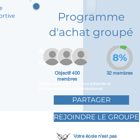
e
Programme
ortive
d'achat groupé
Adam Caar
8%
Promoteur
Objectif 400
32 membres
membres
Utilisez cet espace pour vous présenter et
partager votre parcours professionnel.
PARTAGER
REJOINDRE LE GROUPE
Votre école n'est pas