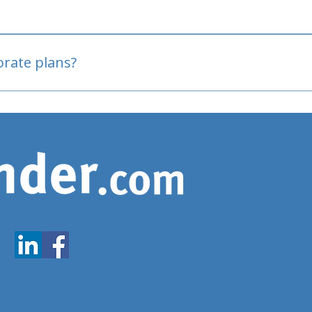
oved
porate plans?