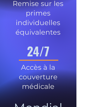
Remise sur les
primes
individuelles
équivalentes
24/7
Accès à la
couverture
médicale