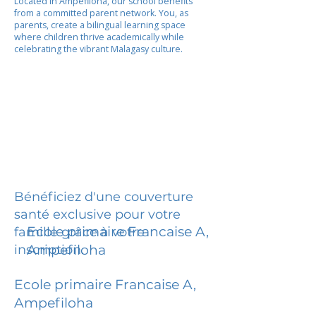
Located in Ampefiloha, our school benefits
from a committed parent network. You, as
parents, create a bilingual learning space
where children thrive academically while
celebrating the vibrant Malagasy culture.
Bénéficiez d'une couverture
santé exclusive pour votre
Ecole primaire Francaise A,
famille grâce à votre
inscription.
Ampefiloha
Ecole primaire Francaise A,
Ampefiloha