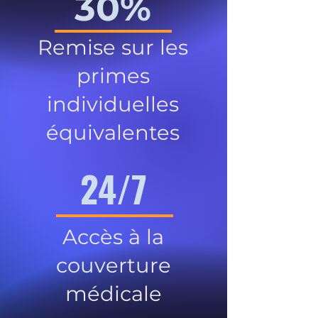
30%
Remise sur les
primes
individuelles
équivalentes
24/7
Accès à la
couverture
médicale