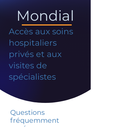
Mondial
Accès aux soins
hospitaliers
privés et aux
visites de
spécialistes
Questions
fréquemment