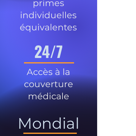
primes
individuelles
équivalentes
24/7
Accès à la
couverture
médicale
Mondial