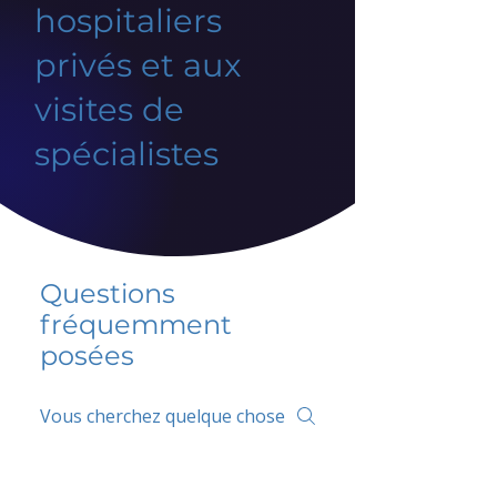
hospitaliers
privés et aux
visites de
spécialistes
Questions
fréquemment
posées
5 percent FAQ
FAQ de l'école