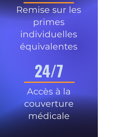
Remise sur les
primes
individuelles
équivalentes
24/7
Accès à la
couverture
médicale