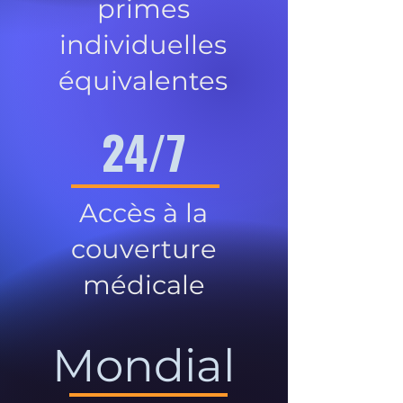
primes
individuelles
équivalentes
24/7
Accès à la
couverture
médicale
Mondial