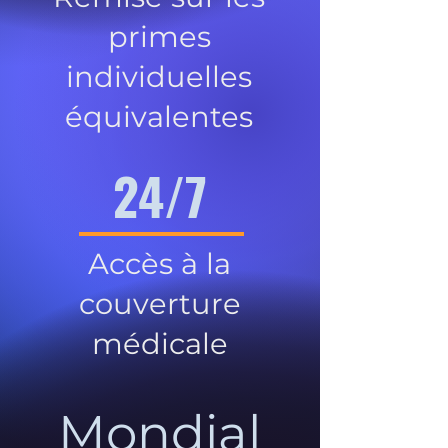
primes
individuelles
équivalentes
24/7
Accès à la
couverture
médicale
Mondial