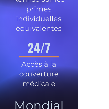
primes
individuelles
équivalentes
24/7
Accès à la
couverture
médicale
Mondial