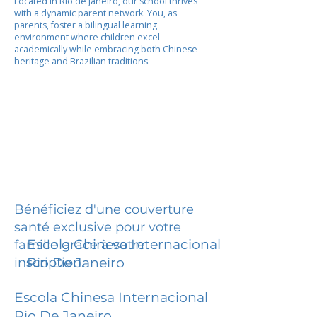
Located in Rio de Janeiro, our school thrives
with a dynamic parent network. You, as
parents, foster a bilingual learning
environment where children excel
academically while embracing both Chinese
heritage and Brazilian traditions.
Bénéficiez d'une couverture
santé exclusive pour votre
Escola Chinesa Internacional
famille grâce à votre
inscription.
Rio De Janeiro
Escola Chinesa Internacional
Rio De Janeiro