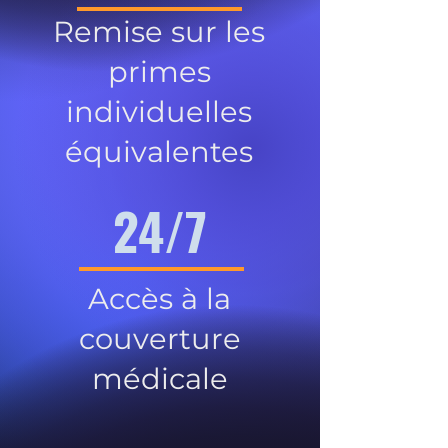
Remise sur les
primes
individuelles
équivalentes
24/7
Accès à la
couverture
médicale