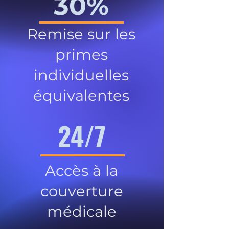
30%
Remise sur les
primes
individuelles
équivalentes
24/7
Accès à la
couverture
médicale