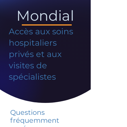
Mondial
Accès aux soins
hospitaliers
privés et aux
visites de
spécialistes
Questions
fréquemment