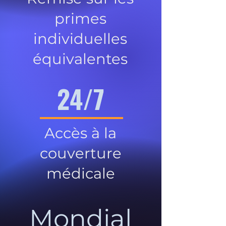
primes
individuelles
équivalentes
24/7
Accès à la
couverture
médicale
Mondial