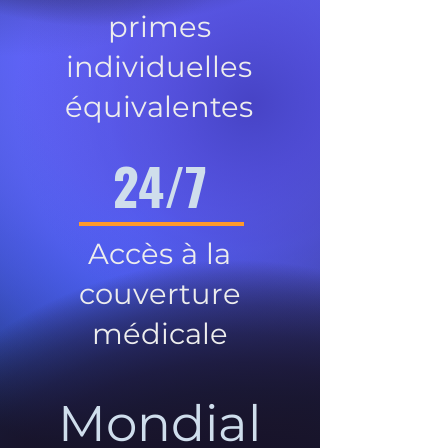
primes
individuelles
équivalentes
24/7
Accès à la
couverture
médicale
Mondial