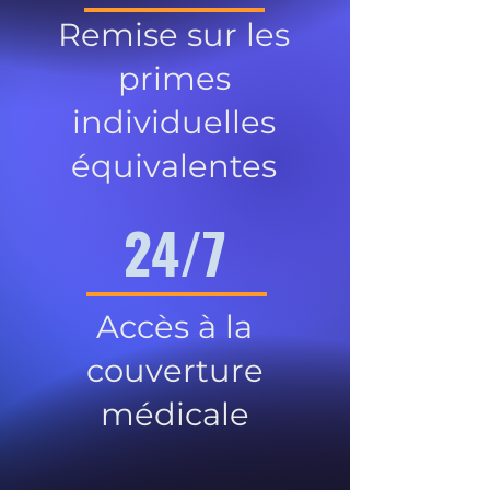
Remise sur les
primes
individuelles
équivalentes
24/7
Accès à la
couverture
médicale