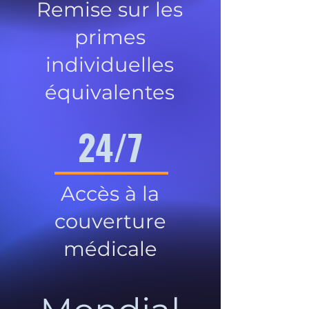
Remise sur les
primes
individuelles
équivalentes
24/7
Accès à la
couverture
médicale