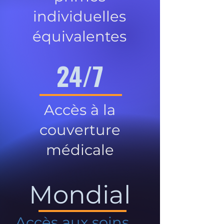
individuelles
équivalentes
24/7
Accès à la
couverture
médicale
Mondial
Accès aux soins