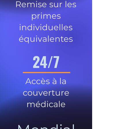
Remise sur les
primes
individuelles
équivalentes
24/7
Accès à la
couverture
médicale