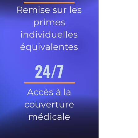
Remise sur les
primes
individuelles
équivalentes
24/7
Accès à la
couverture
médicale