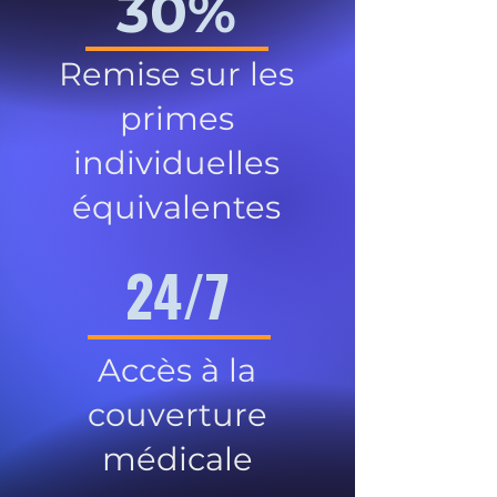
30%
Remise sur les
primes
individuelles
équivalentes
24/7
Accès à la
couverture
médicale