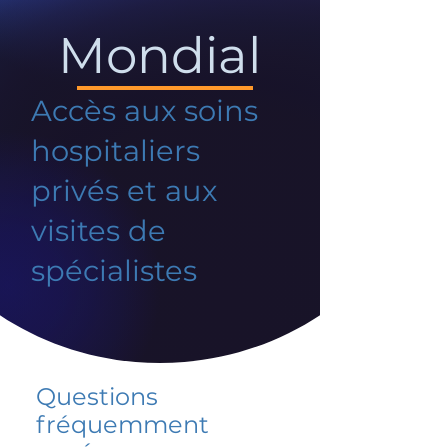
Mondial
Accès aux soins
hospitaliers
privés et aux
visites de
spécialistes
Questions
fréquemment